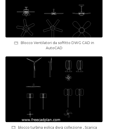
Blocco Ventilatori da soffitto DWG CAD in
AutoCAD
blocco turbina eolica dwg collezione , Scarica