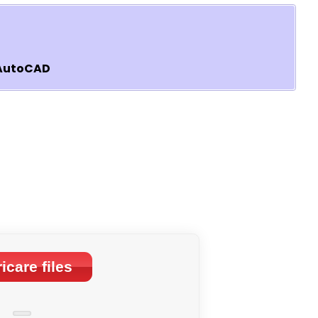
 AutoCAD
icare files