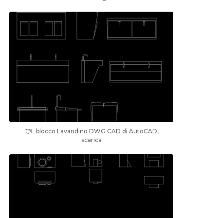
blocco Lavandino DWG CAD di AutoCAD,
scarica