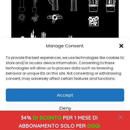
Manage Consent
blocchi cactus DWG CAD in AutoCAD, scarica
To provide the best experiences, we use technologies like cookies to
store and/or access device information. Consenting to these
technologies will allow us to process data such as browsing
behavior or unique IDs on this site. Not consenting or withdrawing
consent, may adversely affect certain features and functions.
Accept
Copyright@ www.freecadplan.com
Terms & Conditions
-
Privacy Policy
-
About Us
-
Contact
-
Cookies
Deny
34%
DI SCONTO
PER 1 MESE DI
View preferences
ABBONAMENTO SOLO PER
OGGI