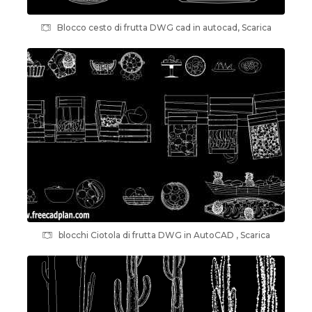
Blocco cesto di frutta DWG cad in autocad, Scarica
blocchi Ciotola di frutta DWG in AutoCAD , Scarica