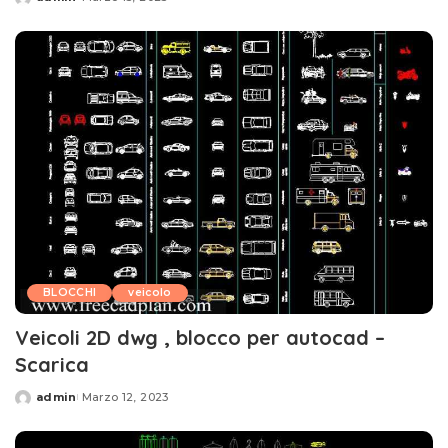
Posted
by
BLOCCHI
veicolo
Veicoli 2D dwg , blocco per autocad –
Scarica
admin
Marzo 12, 2023
Posted
by