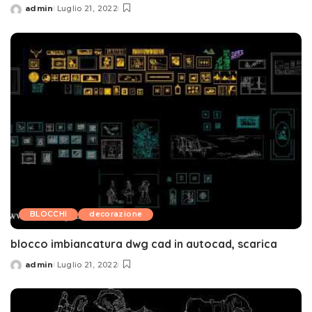
admin
Luglio 21, 2022
Posted
by
BLOCCHI
decorazione
blocco imbiancatura dwg cad in autocad, scarica
admin
Luglio 21, 2022
Posted
by