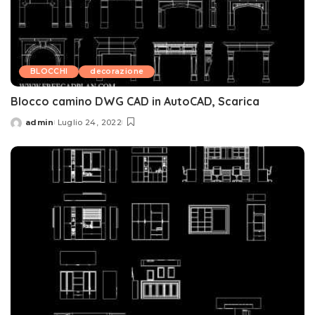
BLOCCHI
decorazione
Blocco camino DWG CAD in AutoCAD, Scarica
admin
Luglio 24, 2022
Posted
by