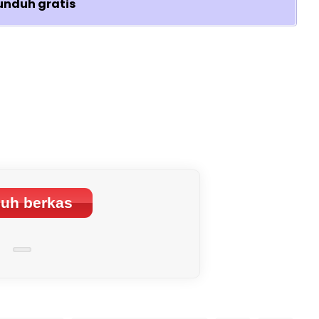
unduh gratis
uh berkas