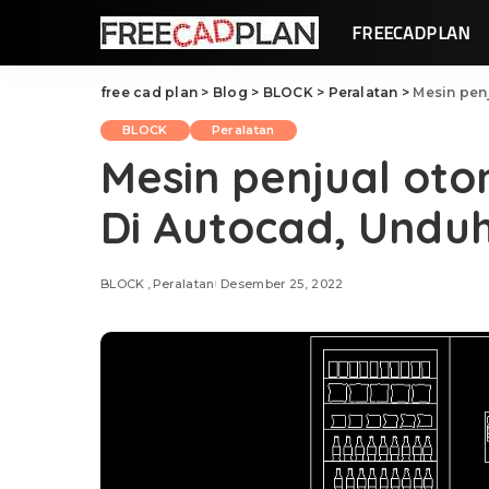
FREECADPLAN
free cad plan
>
Blog
>
BLOCK
>
Peralatan
>
Mesin pen
BLOCK
Peralatan
Mesin penjual ot
Di Autocad, Undu
BLOCK
Peralatan
Desember 25, 2022