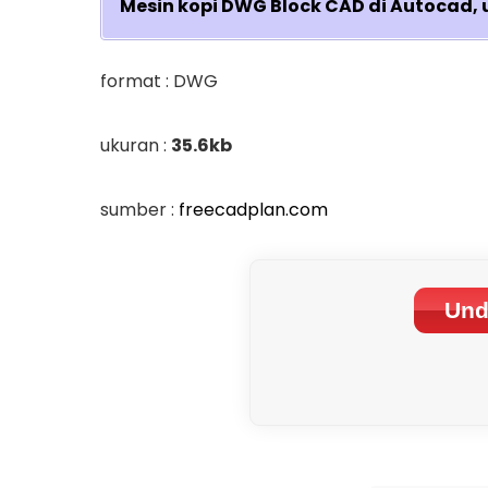
Mesin kopi DWG Block CAD di Autocad, 
format : DWG
ukuran :
35.6kb
sumber :
freecadplan.com
Und