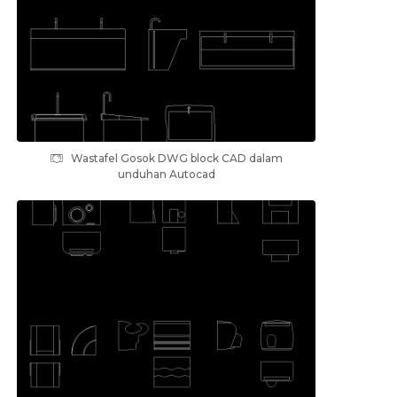
Wastafel Gosok DWG block CAD dalam
unduhan Autocad