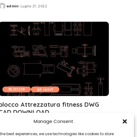
admin
Luglio 21, 2022
Posted
by
BLOCCHI
gli sport
blocco Attrezzatura fitness DWG
CAD DOWNLOAD
Manage Consent
admin
Luglio 16, 2022
Posted
by
the best experiences, we use technologies like cookies to store