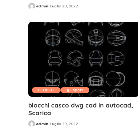
admin
Luglio 28, 2022
Posted
by
BLOCCHI
gli sport
blocchi casco dwg cad in autocad,
Scarica
admin
Luglio 20, 2022
Posted
by