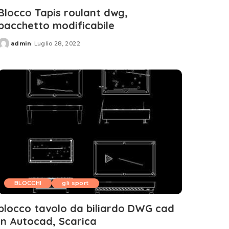
Blocco Tapis roulant dwg,
pacchetto modificabile
admin
Luglio 28, 2022
Posted
by
BLOCCHI
gli sport
blocco tavolo da biliardo DWG cad
in Autocad, Scarica