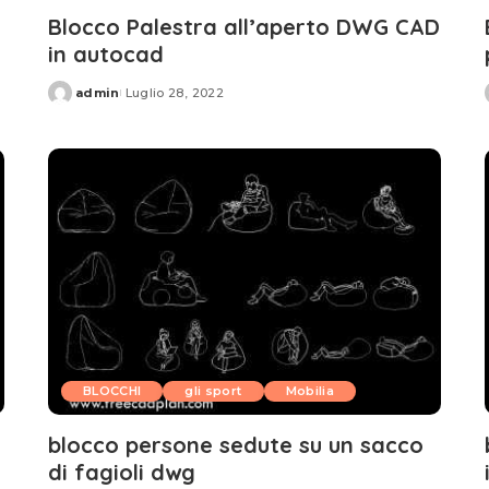
Blocco Palestra all’aperto DWG CAD
in autocad
admin
Luglio 28, 2022
Posted
by
BLOCCHI
gli sport
Mobilia
blocco persone sedute su un sacco
di fagioli dwg