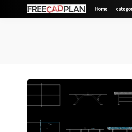
Home
categor