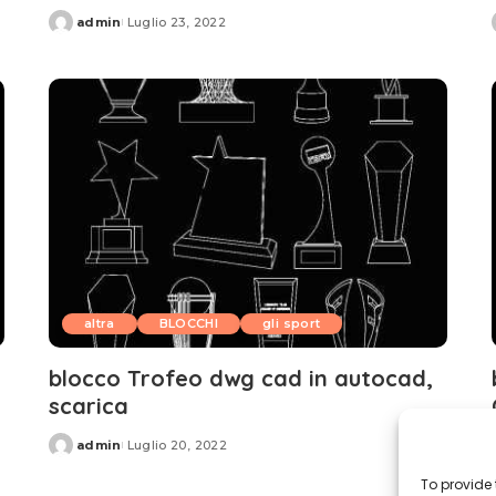
admin
Luglio 23, 2022
Posted
by
altra
BLOCCHI
gli sport
blocco Trofeo dwg cad in autocad,
scarica
admin
Luglio 20, 2022
Posted
by
To provide 