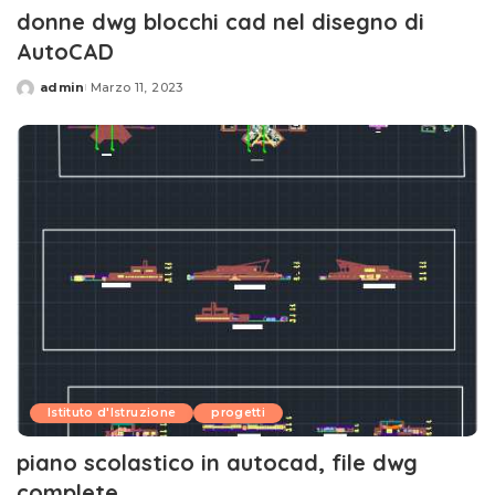
donne dwg blocchi cad nel disegno di
AutoCAD
admin
Marzo 11, 2023
Posted
by
Istituto d'Istruzione
progetti
piano scolastico in autocad, file dwg
complete