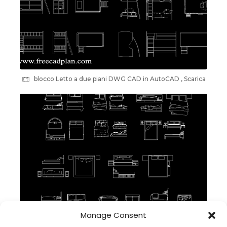
blocco Letto a due piani DWG CAD in AutoCAD , Scarica
Manage Consent