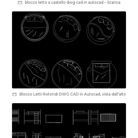
blocco letto a castello dwg cad in autocad – Scarica
Blocco Letti Rotondi DWG CAD in Autocad, vista dall’alto