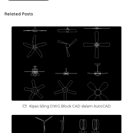
Related Posts
Kipas Siling DWG Block CAD dalam AutoCAD