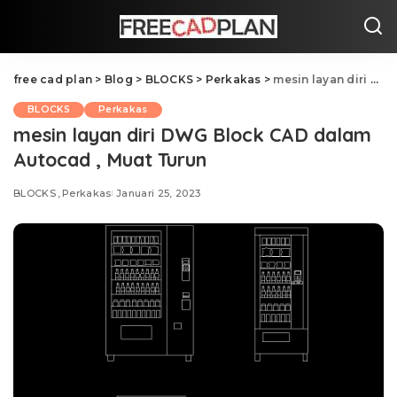
free cad plan
>
Blog
>
BLOCKS
>
Perkakas
>
mesin layan diri DWG Block CAD dalam Autocad , Muat Turun
BLOCKS
Perkakas
mesin layan diri DWG Block CAD dalam
Autocad , Muat Turun
BLOCKS
Perkakas
Januari 25, 2023