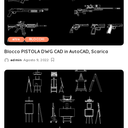
altra
BLOCCHI
Blocco PISTOLA DWG CAD in AutoCAD, Scarica
admin
Agosto 9, 2022
Posted
by