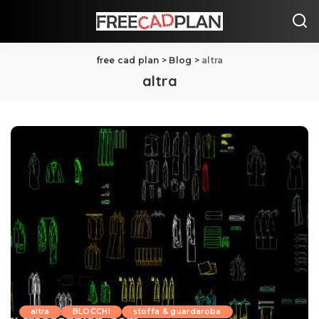
free cad plan
>
Blog
>
altra
altra
altra
BLOCCHI
stoffa & guardaroba