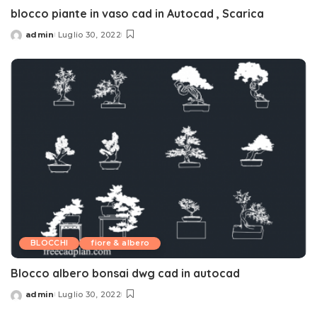
blocco piante in vaso cad in Autocad , Scarica
admin
Luglio 30, 2022
Posted
by
BLOCCHI
fiore & albero
Blocco albero bonsai dwg cad in autocad
admin
Luglio 30, 2022
Posted
by