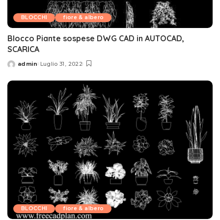
BLOCCHI
fiore & albero
Blocco Piante sospese DWG CAD in AUTOCAD,
SCARICA
admin
Luglio 31, 2022
Posted
by
BLOCCHI
fiore & albero