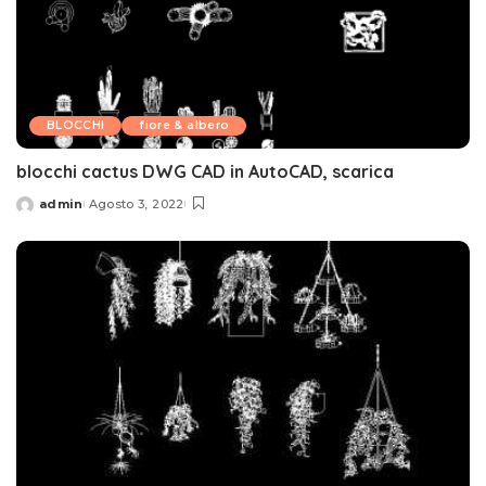
BLOCCHI
fiore & albero
blocchi cactus DWG CAD in AutoCAD, scarica
admin
Agosto 3, 2022
Posted
by