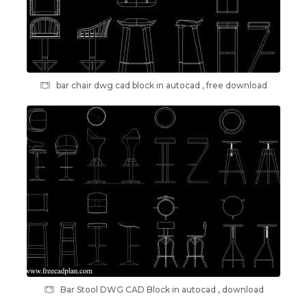
bar chair dwg cad block in autocad , free download
Bar Stool DWG CAD Block in autocad , download