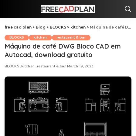
free cad plan
>
Blog
>
BLOCKS
>
kitchen
>
Máquina de café DWG Bloco CAD em Autocad, download gratuito
BLOCKS
kitchen
restaurant & bar
Máquina de café DWG Bloco CAD em
Autocad, download gratuito
BLOCKS
kitchen
restaurant & bar
March 19, 2023