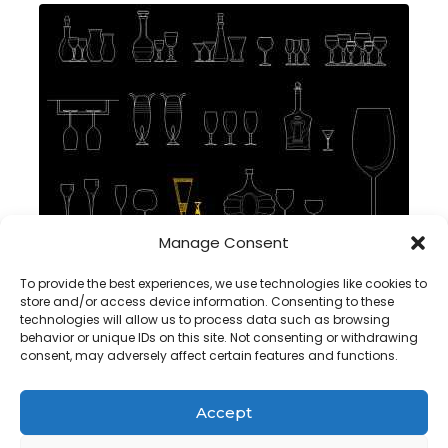
Manage Consent
Glass DWG CAD BLOCK IN AUTOCAD , Free Download
To provide the best experiences, we use technologies like cookies to
store and/or access device information. Consenting to these
technologies will allow us to process data such as browsing
behavior or unique IDs on this site. Not consenting or withdrawing
consent, may adversely affect certain features and functions.
Accept
Copyright@ www.freecadplan.com
Terms & Conditions
-
Privacy Policy
-
About Us
-
Contact
-
Cookies