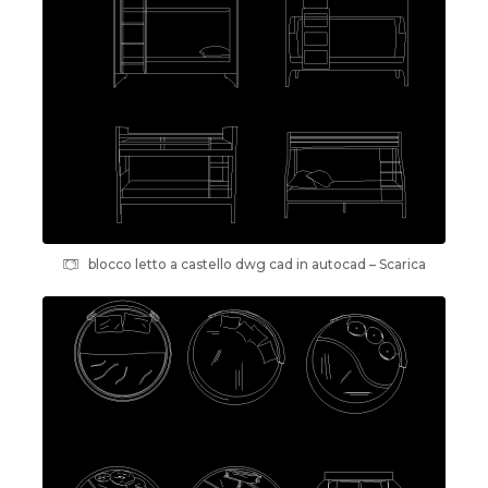
blocco letto a castello dwg cad in autocad – Scarica