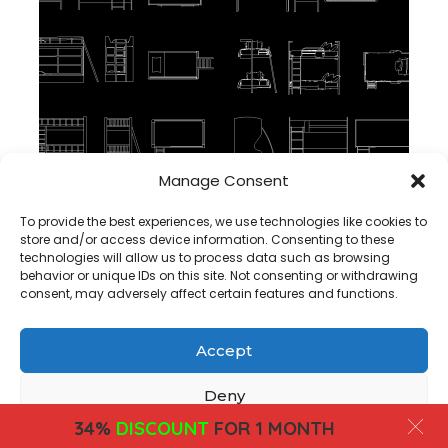
Manage Consent
Tempat Tidur Tingkat Ganda DWG BLOCK CAD
To provide the best experiences, we use technologies like cookies to
store and/or access device information. Consenting to these
technologies will allow us to process data such as browsing
behavior or unique IDs on this site. Not consenting or withdrawing
consent, may adversely affect certain features and functions.
Accept
Copyright@ www.freecadplan.com
Terms & Conditions
-
Privacy Policy
-
About Us
-
Contact
-
Cookies
Deny
34%
DISCOUNT
FOR 1 MONTH
View preferences