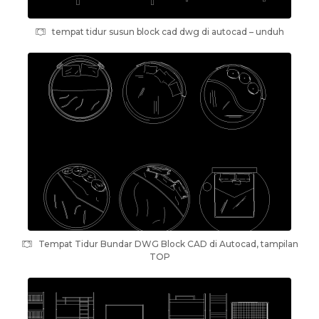
tempat tidur susun block cad dwg di autocad – unduh
Tempat Tidur Bundar DWG Block CAD di Autocad, tampilan
TOP