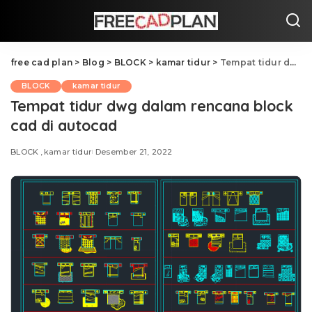
free cad plan
>
Blog
>
BLOCK
>
kamar tidur
>
Tempat tidur dwg dalam rencana block cad di autocad
BLOCK
kamar tidur
Tempat tidur dwg dalam rencana block
cad di autocad
BLOCK
kamar tidur
Desember 21, 2022