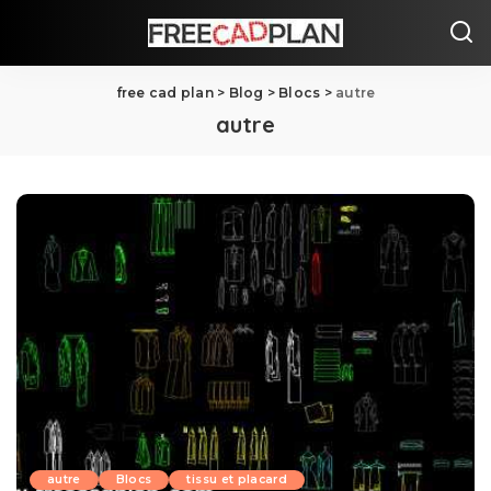
free cad plan
>
Blog
>
Blocs
>
autre
autre
autre
Blocs
tissu et placard