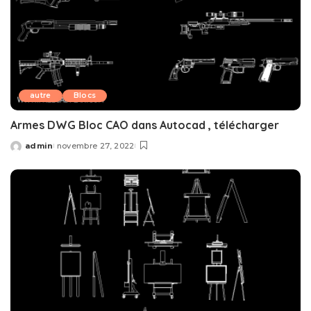
autre
Blocs
Armes DWG Bloc CAO dans Autocad , télécharger
admin
novembre 27, 2022
Posted
by