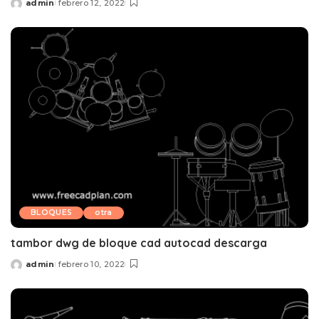
admin
febrero 12, 2022
Posted
by
BLOQUES
otra
tambor dwg de bloque cad autocad descarga
admin
febrero 10, 2022
Posted
by