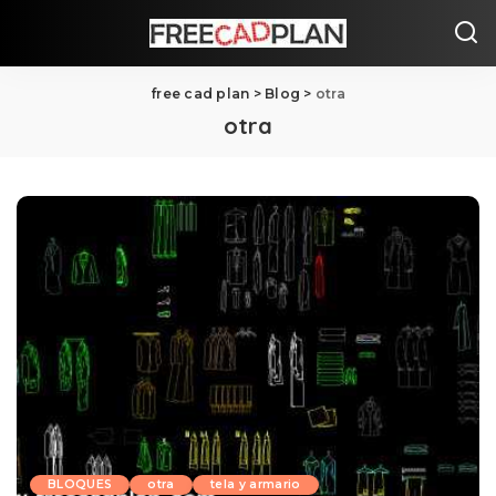
free cad plan
>
Blog
>
otra
otra
BLOQUES
otra
tela y armario