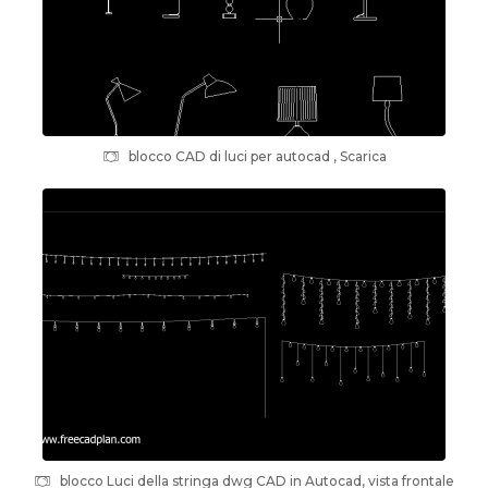
blocco CAD di luci per autocad , Scarica
blocco Luci della stringa dwg CAD in Autocad, vista frontale