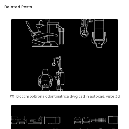
Related Posts
blocchi poltrona odontoiatrica dwg cad in autocad, viste 3d