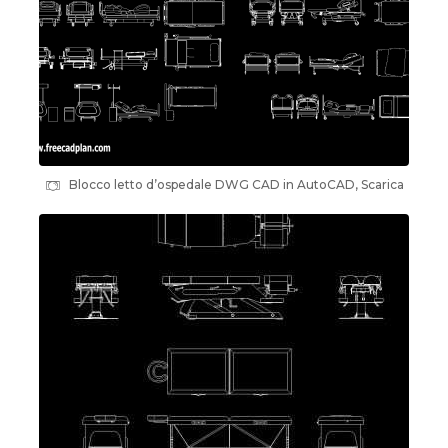
Blocco letto d’ospedale DWG CAD in AutoCAD, Scarica