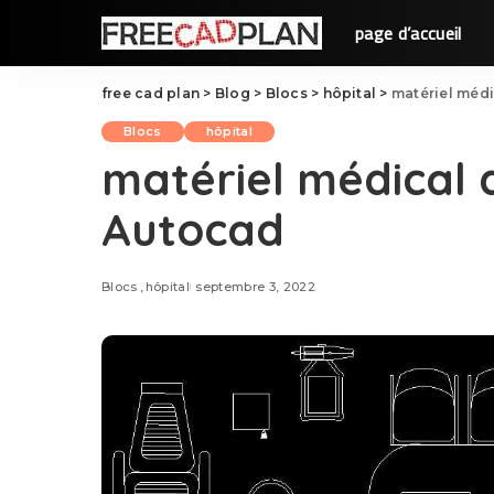
page d’accueil
free cad plan
>
Blog
>
Blocs
>
hôpital
>
matériel méd
Blocs
hôpital
matériel médical 
Autocad
Blocs
hôpital
septembre 3, 2022