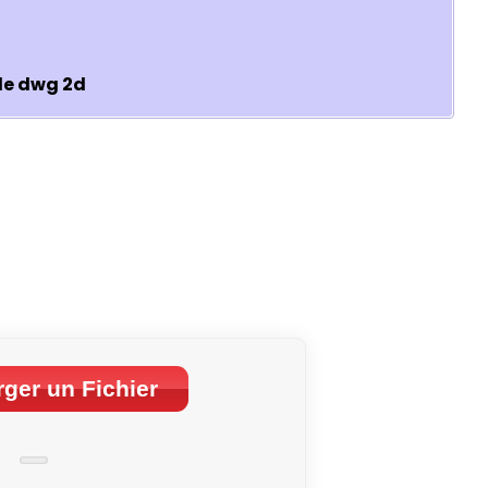
le dwg 2d
ger un Fichier