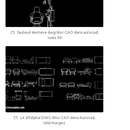
fauteuil dentaire dwg bloc CAO dans autocad,
vues 3d
Lit d’hôpital DWG Bloc CAO dans Autocad,
téléchargez