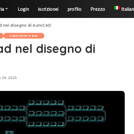
ia
Login
iscrizionei
profilo
Prezzo
Italia
d nel disegno di AutoCAD
ristorante e bar
ad nel disegno di
 29, 2023