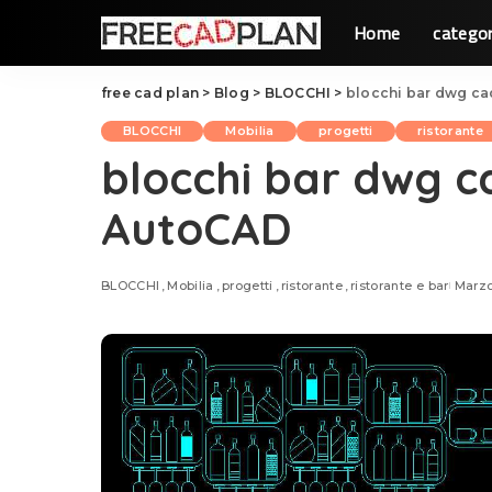
Home
categor
free cad plan
>
Blog
>
BLOCCHI
>
blocchi bar dwg ca
BLOCCHI
Mobilia
progetti
ristorante
blocchi bar dwg c
AutoCAD
BLOCCHI
Mobilia
progetti
ristorante
ristorante e bar
Marzo