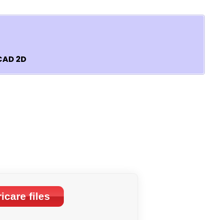
 CAD 2D
icare files