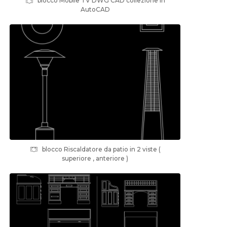
blocco Mobile TV DWG CAD collezione in
AutoCAD
blocco Riscaldatore da patio in 2 viste (
superiore , anteriore )