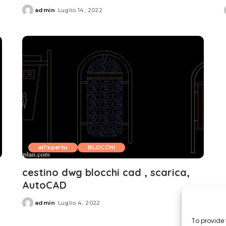
admin
Luglio 14, 2022
Posted
by
all'aperto
BLOCCHI
cestino dwg blocchi cad , scarica,
AutoCAD
admin
Luglio 4, 2022
Posted
by
To provide 