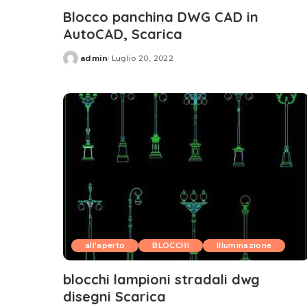
Blocco panchina DWG CAD in
AutoCAD, Scarica
admin
Luglio 20, 2022
Posted
by
all'aperto
BLOCCHI
Illuminazione
blocchi lampioni stradali dwg
disegni Scarica