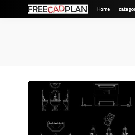
Home
categor