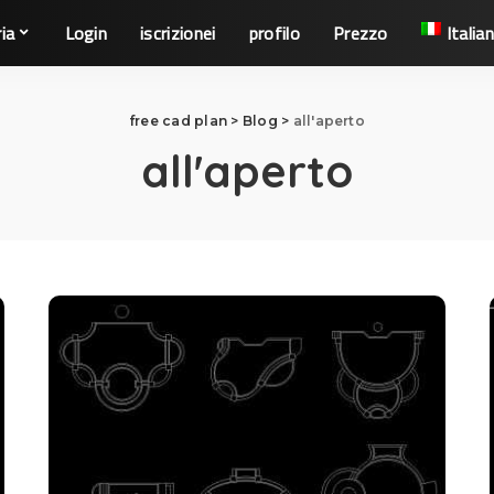
ia
Login
iscrizionei
profilo
Prezzo
Italia
free cad plan
>
Blog
>
all'aperto
all'aperto