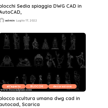
blocchi Sedia spiaggia DWG CAD in
AutoCAD,
admin
Luglio 17, 2022
Posted
by
all'aperto
BLOCCHI
decorazione
blocco scultura umana dwg cad in
autocad, Scarica