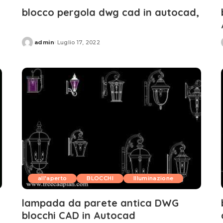
blocco pergola dwg cad in autocad,
admin
Luglio 17, 2022
Posted
by
all'aperto
BLOCCHI
Illuminazione
lampada da parete antica DWG
blocchi CAD in Autocad