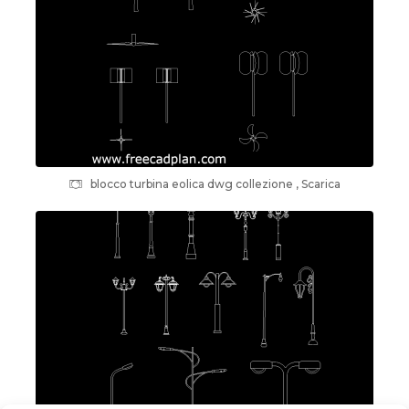
blocco turbina eolica dwg collezione , Scarica