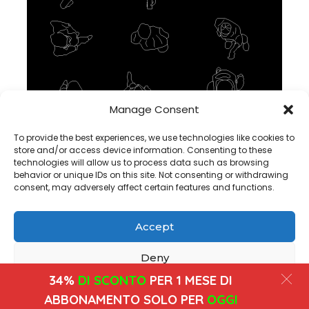
Manage Consent
Blocco CAD DWG umano con vista dall’alto in AutoCAD,
download
To provide the best experiences, we use technologies like cookies to
store and/or access device information. Consenting to these
technologies will allow us to process data such as browsing
behavior or unique IDs on this site. Not consenting or withdrawing
consent, may adversely affect certain features and functions.
Accept
Copyright@ www.freecadplan.com
Terms & Conditions
-
Privacy Policy
-
About Us
-
Contact
-
Cookies
Deny
34%
DI SCONTO
PER 1 MESE DI
View preferences
ABBONAMENTO SOLO PER
OGGI