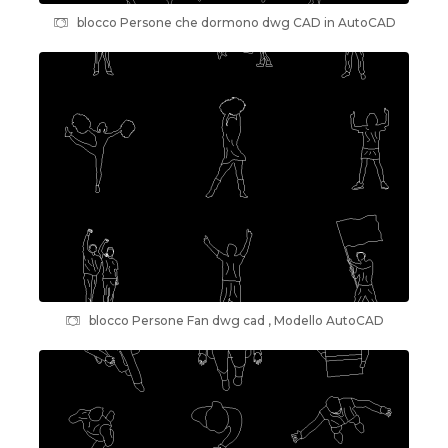
blocco Persone che dormono dwg CAD in AutoCAD
blocco Persone Fan dwg cad , Modello AutoCAD