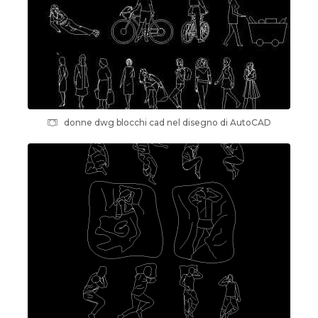
donne dwg blocchi cad nel disegno di AutoCAD