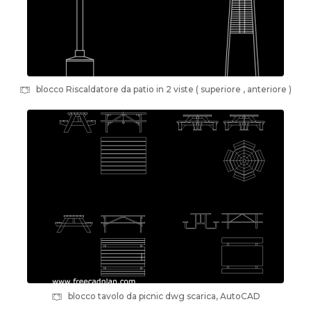
blocco Riscaldatore da patio in 2 viste ( superiore , anteriore )
blocco tavolo da picnic dwg scarica, AutoCAD