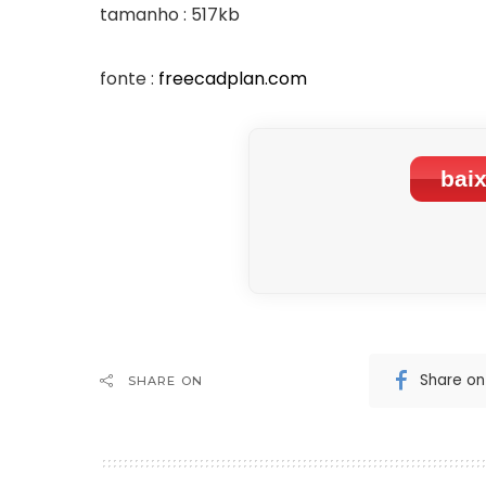
tamanho : 517kb
fonte :
freecadplan.com
baix
Share o
SHARE ON