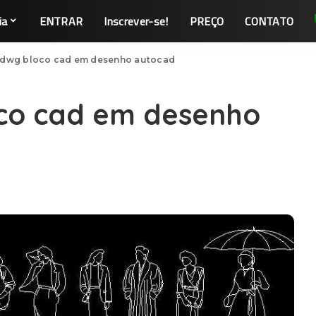
ia
ENTRAR
Inscrever-se!
PREÇO
CONTATO
 dwg bloco cad em desenho autocad
co cad em desenho