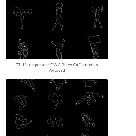
fãs de pessoas DWG Bloco CAD, modelo
Autocad