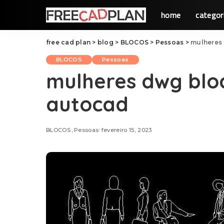
home
categor
free cad plan
>
blog
>
BLOCOS
>
Pessoas
>
mulheres
BLOCOS
Pessoas
mulheres dwg blo
autocad
BLOCOS
Pessoas
fevereiro 15, 2023