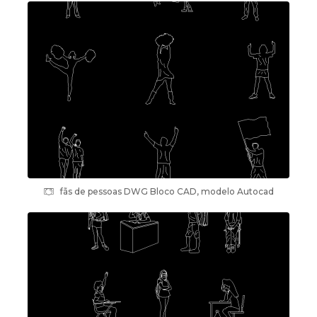
fãs de pessoas DWG Bloco CAD, modelo Autocad