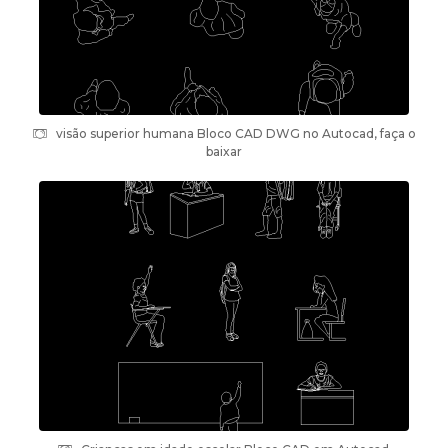
visão superior humana Bloco CAD DWG no Autocad, faça o
baixar