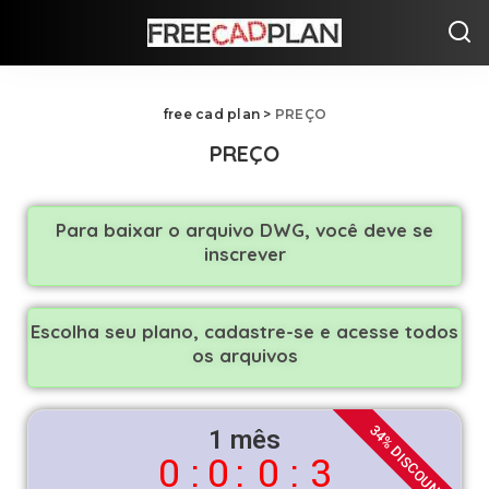
free cad plan
>
PREÇO
PREÇO
Para baixar o arquivo DWG, você deve se
inscrever
Escolha seu plano, cadastre-se e acesse todos
os arquivos
34% DISCOUNT​
1 mês
0
:
0
:
0
:
3