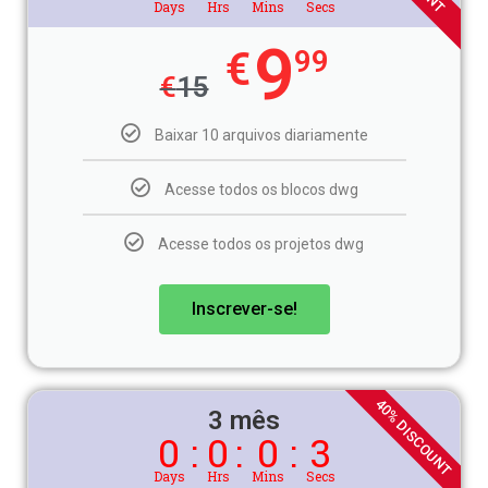
Days
Hrs
Mins
Secs
9
€
99
€
15
Baixar 10 arquivos diariamente
Acesse todos os blocos dwg
Acesse todos os projetos dwg
Inscrever-se!
40% DISCOUNT
3 mês
0
:
0
:
0
:
3
Days
Hrs
Mins
Secs