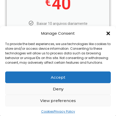
40
€
Baixar 10 arquivos diariamente
Manage Consent
Acesse todos os blocos dwg
To provide the best experiences, we use technologies like cookies to
store and/or access device information. Consenting to these
Acesse todos os projetos dwg
technologies will allow us to process data such as browsing
behavior or unique IDs on this site. Not consenting or withdrawing
consent, may adversely affect certain features and functions.
Inscrever-se!
Accept
Deny
View preferences
Copyright@ www.freecadplan.com
Terms & Conditions
-
Privacy Policy
Cookies
-
About Us
Privacy Policy
-
Contact
-
Cookies