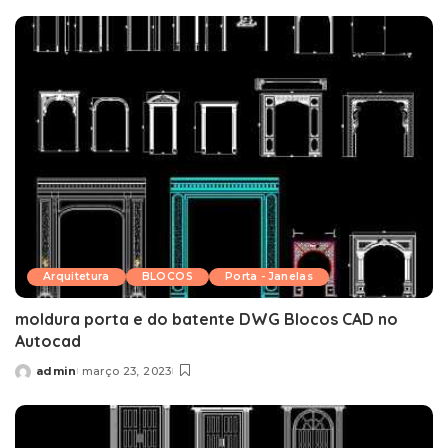
by
Arquitetura
BLOCOS
Porta - Janelas
moldura porta e do batente DWG Blocos CAD no
Autocad
admin
março 23, 2023
Posted
by