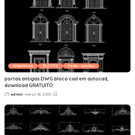
Arquitetura
BLOCOS
Porta - Janelas
portas antigas DWG bloco cad em autocad,
download GRATUITO
admin
março 18, 2023
Posted
by