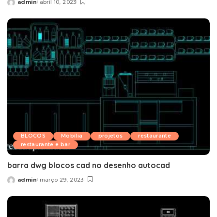
admin
abril 10, 2023
Posted
by
BLOCOS
Mobília
projetos
restaurante
restaurante e bar
barra dwg blocos cad no desenho autocad
admin
março 29, 2023
Posted
by