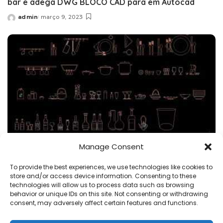
bar e adega DWG BLOCO CAD para em Autocad
admin
março 9, 2023
Posted
by
Manage Consent
BLOCOS
cozinha
restaurante e bar
To provide the best experiences, we use technologies like cookies to
store and/or access device information. Consenting to these
equipamento de barra dwg bloco cad em autocad
technologies will allow us to process data such as browsing
behavior or unique IDs on this site. Not consenting or withdrawing
admin
março 7, 2023
consent, may adversely affect certain features and functions.
Posted
by