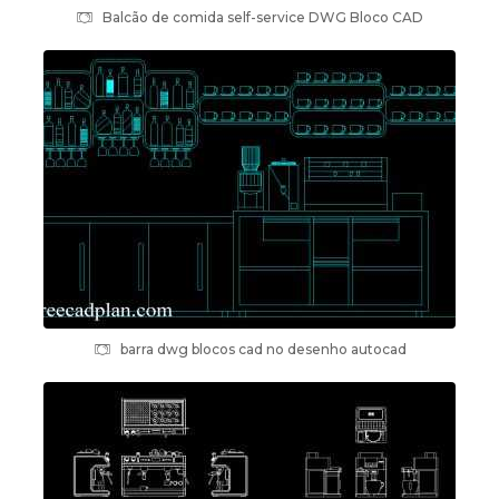
Balcão de comida self-service DWG Bloco CAD
barra dwg blocos cad no desenho autocad