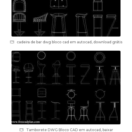
cadeira de bar dwg bloco cad em autocad, download grátis
Tamborete DWG Bloco CAD em autocad, baixar