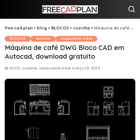
free cad plan
>
blog
>
BLOCOS
>
cozinha
>
Máquina de café DWG Bloco CAD em Autocad, download gratuito
BLOCOS
cozinha
restaurante e bar
Máquina de café DWG Bloco CAD em
Autocad, download gratuito
BLOCOS
cozinha
restaurante e bar
março 19, 2023