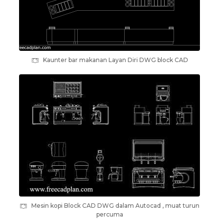
Kaunter bar makanan Layan Diri DWG block CAD
Mesin kopi Block CAD DWG dalam Autocad , muat turun
percuma