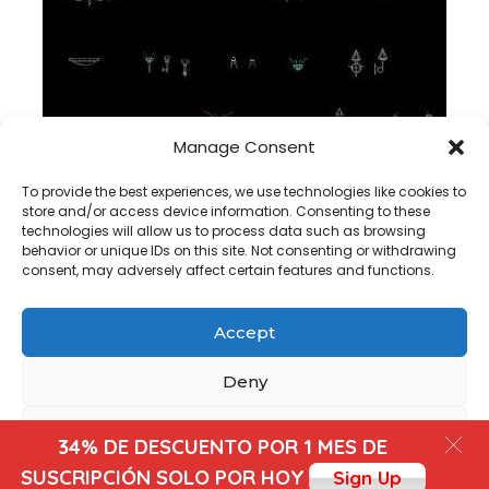
Manage Consent
To provide the best experiences, we use technologies like cookies to
lámparas DWG Colección CAD bloques archivo
store and/or access device information. Consenting to these
technologies will allow us to process data such as browsing
behavior or unique IDs on this site. Not consenting or withdrawing
consent, may adversely affect certain features and functions.
Accept
Copyright@ www.freecadplan.com
Terms & Conditions
-
Deny
Privacy Policy
-
About Us
-
Contact
-
Cookies
View preferences
34% DE DESCUENTO POR 1 MES DE
SUSCRIPCIÓN SOLO POR HOY
Sign Up
Cookies
Privacy Policy