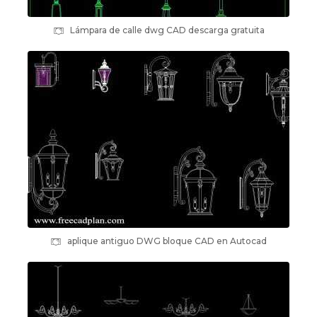
Lámpara de calle dwg CAD descarga gratuita
aplique antiguo DWG bloque CAD en Autocad