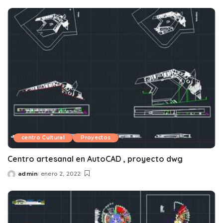
by
centro Cultural
Proyectos
Centro artesanal en AutoCAD , proyecto dwg
admin
enero 2, 2022
Posted
by