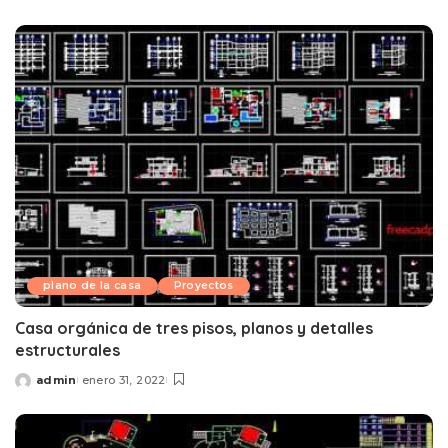
by
plano de la casa
Proyectos
Casa orgánica de tres pisos, planos y detalles
estructurales
admin
enero 31, 2022
Posted
by