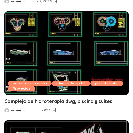
admin
marzo 29, 2023
Posted
by
deporte-recreación
plan de hospital
plan de hotel
Proyectos
Complejo de hidroterapia dwg, piscina y suites
admin
marzo 13, 2023
Posted
by