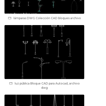
lámparas DWG Colección CAD bloques archivo
luz pública Bloque CAD para Autocad, archivo
dwg