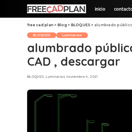
inicio
contact
free cad plan
>
Blog
>
BLOQUES
>
alumbrado público
BLOQUES
Luminarias
alumbrado públic
CAD , descargar
BLOQUES
Luminarias
noviembre 4, 2021