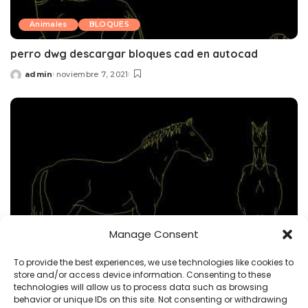
Animales
BLOQUES
perro dwg descargar bloques cad en autocad
admin
noviembre 7, 2021
Posted
by
Manage Consent
To provide the best experiences, we use technologies like cookies to
store and/or access device information. Consenting to these
Animales
BLOQUES
technologies will allow us to process data such as browsing
behavior or unique IDs on this site. Not consenting or withdrawing
caballo dwg descargar bloques cad en autocad