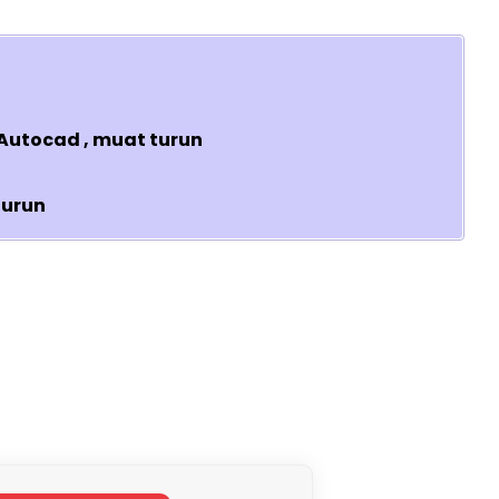
utocad , muat turun
turun