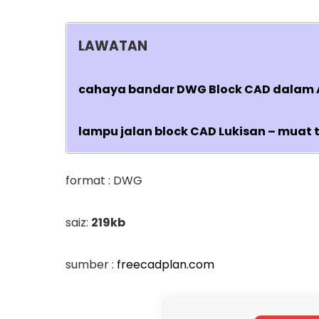
LAWATAN
cahaya bandar DWG Block CAD dalam A
lampu jalan block CAD Lukisan – muat 
format : DWG
saiz:
219kb
sumber :
freecadplan.com