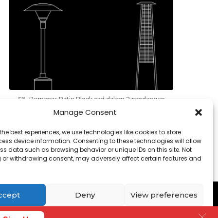
Pemanas Patio Block cad dalam 2 pandangan
(atas, hadapan)
Manage Consent
the best experiences, we use technologies like cookies to store
ess device information. Consenting to these technologies will allow
ss data such as browsing behavior or unique IDs on this site. Not
 or withdrawing consent, may adversely affect certain features and
Contact
-
Cookies
ccept
Deny
View preferences
Cookies
Privacy Policy