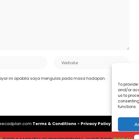
ayar ini apabila saya mengulas pada masa hadapan.
To provide 
and/or acc
us to proce
consenting
functions.
reecadplan.com
Terms & Conditions
-
Privacy Policy
-
About Us
-
A