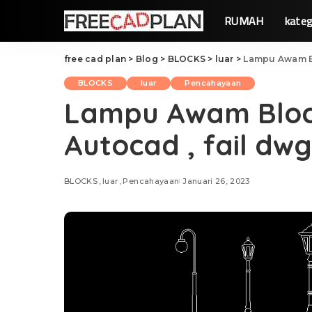
RUMAH
kateg
free cad plan
>
Blog
>
BLOCKS
>
luar
>
Lampu Awam Bl
BLOCKS
luar
Pencahayaan
Lampu Awam Bloc
Autocad , fail dwg
BLOCKS
luar
Pencahayaan
Januari 26, 2023