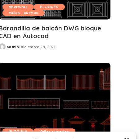
Aberturas
BLOQUES
Vallas - puertas
Barandilla de balcón DWG bloque
CAD en Autocad
admin
diciembre 28, 2021
Posted
by
BLOQUES
Vallas - puertas