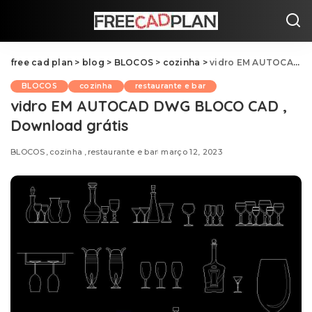
free cad plan
>
blog
>
BLOCOS
>
cozinha
>
vidro EM AUTOCAD DWG BLOCO CAD , Download grátis
BLOCOS
cozinha
restaurante e bar
vidro EM AUTOCAD DWG BLOCO CAD ,
Download grátis
BLOCOS
cozinha
restaurante e bar
março 12, 2023