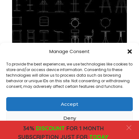
Manage Consent
Tamborete DWG Bloco CAD em autocad, baixar
To provide the best experiences, we use technologies like cookies to
store and/or access device information. Consenting to these
technologies will allow us to process data such as browsing
behavior or unique IDs on this site. Not consenting or withdrawing
consent, may adversely affect certain features and functions.
Accept
Copyright@ www.freecadplan.com
Terms & Conditions
-
Privacy Policy
-
About Us
-
Contact
-
Cookies
Deny
34%
DISCOUNT
FOR 1 MONTH
View preferences
SUBSCRIPTION JUST FOR
TODAY