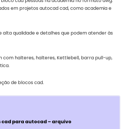
o bloco cad pessoas na academia no formato dwg.
ados em projetos autocad cad, como academia e
de alta qualidade e detalhes que podem atender às
om halteres, halteres, Kettlebell, barra pull-up,
tica.
eção de blocos cad.
 cad para autocad – arquivo