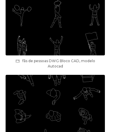
fãs de pessoas DWG Bloco CAD, modelo
Autocad