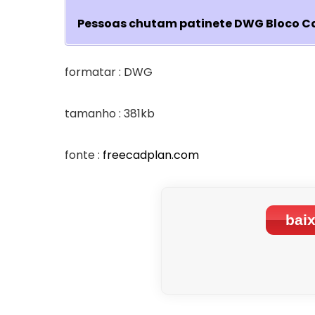
Pessoas chutam patinete DWG Bloco 
formatar : DWG
tamanho : 381kb
fonte :
freecadplan.com
baix