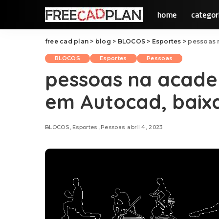
home
categor
free cad plan
>
blog
>
BLOCOS
>
Esportes
>
pessoas 
BLOCOS
Esportes
Pessoas
pessoas na acad
em Autocad, baix
BLOCOS
Esportes
Pessoas
abril 4, 2023