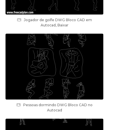
Jogador de golfe DWG Bloco CAD em
Autocad, Baixar
Pessoas dormindo DWG Bloco CAD no
Autocad