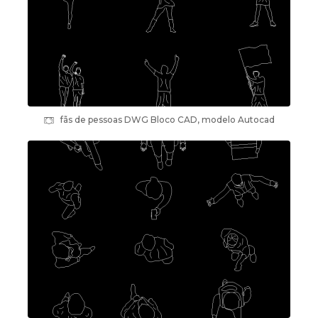
fãs de pessoas DWG Bloco CAD, modelo Autocad