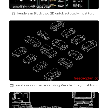
kenderaan Block dwg 2D untuk autocad – muat turun
kereta aksonometrik cad dwg Reka bentuk , muat turun