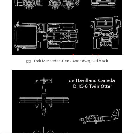
Trak Mercedes-Benz Axor dwg cad block