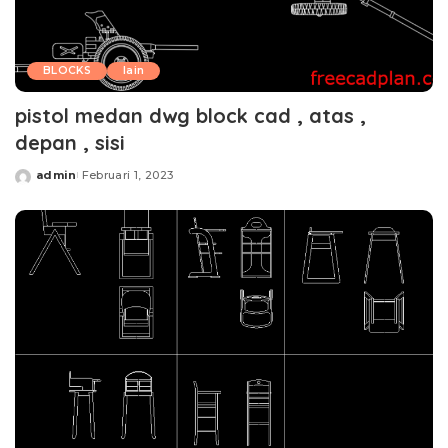
BLOCKS
lain
pistol medan dwg block cad , atas ,
depan , sisi
admin
Februari 1, 2023
Posted
by