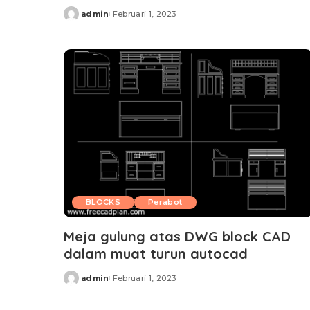
admin
Februari 1, 2023
Posted
by
BLOCKS
Perabot
Meja gulung atas DWG block CAD
dalam muat turun autocad
admin
Februari 1, 2023
Posted
by