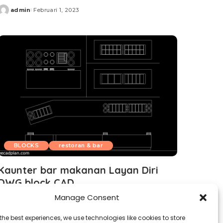
admin
Februari 1, 2023
Posted
by
BLOCKS
restoran & bar
Kaunter bar makanan Layan Diri
DWG block CAD
Manage Consent
admin
Februari 1, 2023
Posted
by
the best experiences, we use technologies like cookies to store