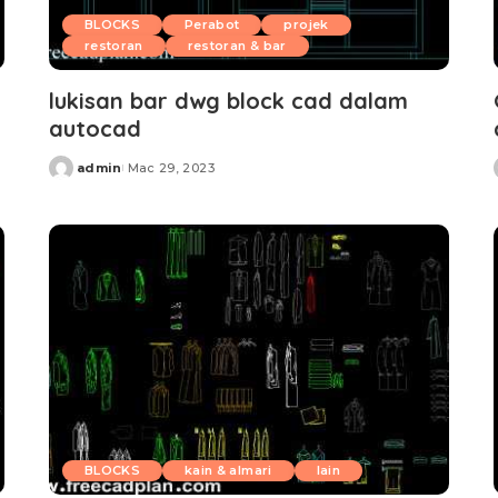
BLOCKS
Perabot
projek
restoran
restoran & bar
lukisan bar dwg block cad dalam
autocad
admin
Mac 29, 2023
Posted
by
BLOCKS
kain & almari
lain