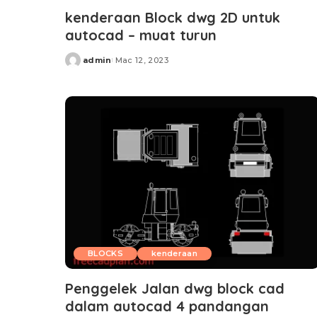
kenderaan Block dwg 2D untuk
autocad – muat turun
admin
Mac 12, 2023
Posted
by
BLOCKS
kenderaan
Penggelek Jalan dwg block cad
dalam autocad 4 pandangan