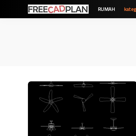
RUMAH
kateg