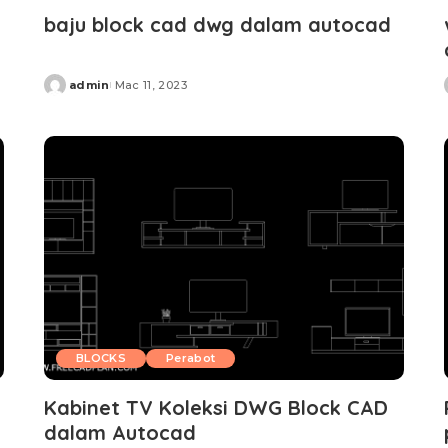
baju block cad dwg dalam autocad
admin
Mac 11, 2023
Posted
by
BLOCKS
Perabot
Kabinet TV Koleksi DWG Block CAD
dalam Autocad