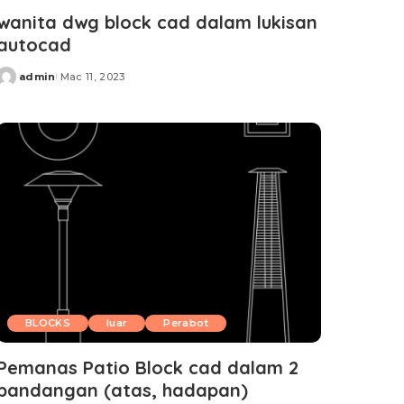
wanita dwg block cad dalam lukisan
autocad
admin
Mac 11, 2023
Posted
by
BLOCKS
luar
Perabot
Pemanas Patio Block cad dalam 2
pandangan (atas, hadapan)