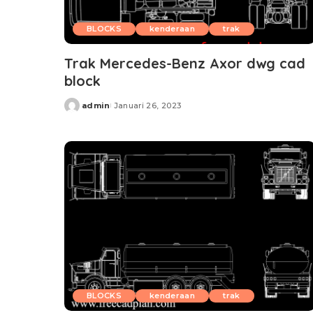
BLOCKS
kenderaan
trak
Trak Mercedes-Benz Axor dwg cad
block
admin
Januari 26, 2023
Posted
by
BLOCKS
kenderaan
trak