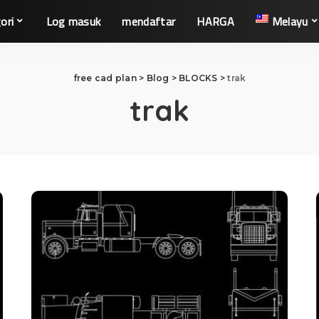
ori
Log masuk
mendaftar
HARGA
Melayu
free cad plan
>
Blog
>
BLOCKS
>
trak
trak