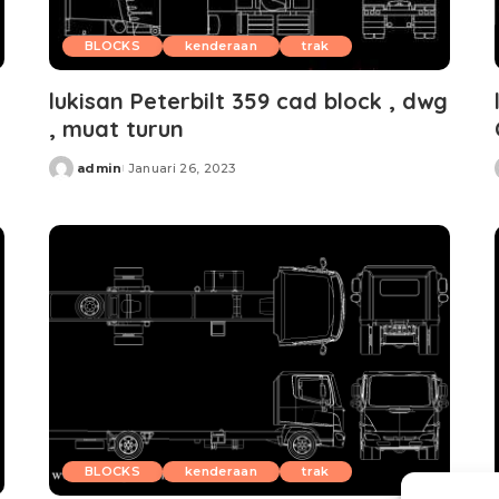
BLOCKS
kenderaan
trak
lukisan Peterbilt 359 cad block , dwg
, muat turun
admin
Januari 26, 2023
Posted
by
BLOCKS
kenderaan
trak