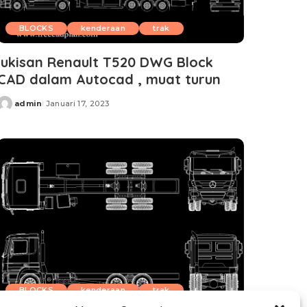
BLOCKS
kenderaan
trak
lukisan Renault T520 DWG Block
CAD dalam Autocad , muat turun
admin
Januari 17, 2023
Posted
by
BLOCKS
kenderaan
trak