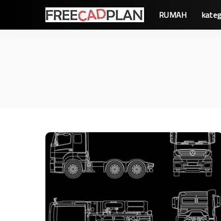
RUMAH
kateg