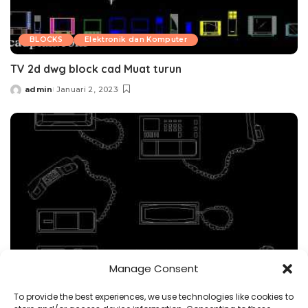
BLOCKS
Elektronik dan Komputer
TV 2d dwg block cad Muat turun
admin
Januari 2, 2023
Posted
by
Manage Consent
BLOCKS
Elektronik dan Komputer
To provide the best experiences, we use technologies like cookies to