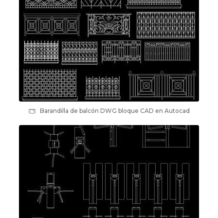
Barandilla de balcón DWG bloque CAD en Autocad