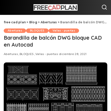
free cad plan
>
Blog
>
Aberturas
>
Barandilla de balcón DWG bloque CAD en Autocad
Aberturas
BLOQUES
Vallas - puertas
Barandilla de balcón DWG bloque CAD
en Autocad
Aberturas
BLOQUES
Vallas - puertas
diciembre 28, 2021