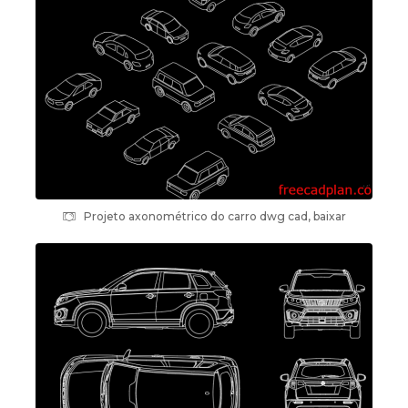
Projeto axonométrico do carro dwg cad, baixar