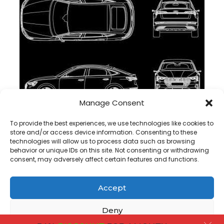
Manage Consent
bloco cad Audi e-tron Sportback 2021 dwg, baixar
To provide the best experiences, we use technologies like cookies to
store and/or access device information. Consenting to these
technologies will allow us to process data such as browsing
behavior or unique IDs on this site. Not consenting or withdrawing
consent, may adversely affect certain features and functions.
Accept
Copyright@ www.freecadplan.com
Terms & Conditions
-
Privacy Policy
-
About Us
-
Contact
-
Cookies
Deny