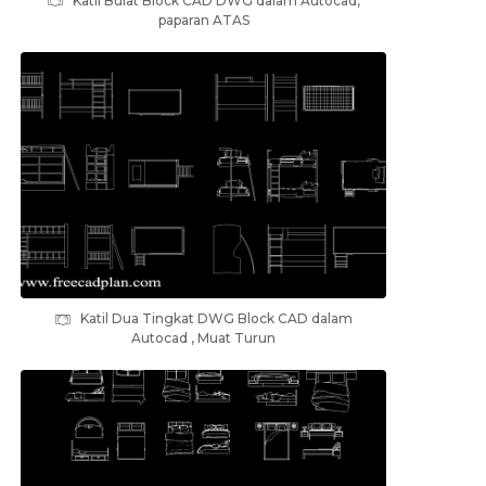
Katil Bulat Block CAD DWG dalam Autocad,
paparan ATAS
Katil Dua Tingkat DWG Block CAD dalam
Autocad , Muat Turun