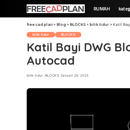
RUMAH
kateg
free cad plan
>
Blog
>
BLOCKS
>
bilik tidur
>
Katil B
bilik tidur
BLOCKS
Katil Bayi DWG B
Autocad
bilik tidur
BLOCKS
Januari 26, 2023