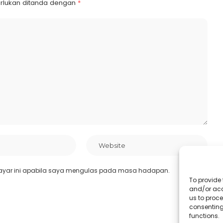
rlukan ditanda dengan
*
ayar ini apabila saya mengulas pada masa hadapan.
To provide 
and/or acc
us to proce
consenting
functions.