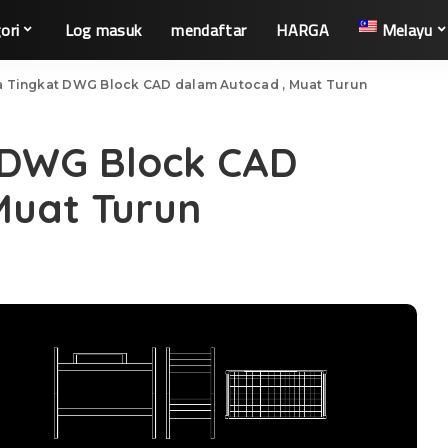
ori
Log masuk
mendaftar
HARGA
Melayu
a Tingkat DWG Block CAD dalam Autocad , Muat Turun
t DWG Block CAD
Muat Turun