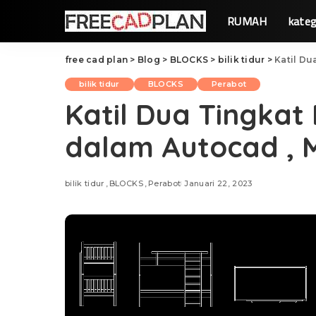
RUMAH
kateg
free cad plan
>
Blog
>
BLOCKS
>
bilik tidur
>
Katil Du
bilik tidur
BLOCKS
Perabot
Katil Dua Tingka
dalam Autocad , 
bilik tidur
BLOCKS
Perabot
Januari 22, 2023