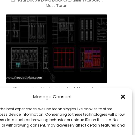
Katil Double DWG Block CAD dalam Autocad ,
Muat Turun
almari dwg block cad perabot bilik persalinan
muat turun
Manage Consent
the best experiences, we use technologies like cookies to store
ess device information. Consenting to these technologies will allow
ss data such as browsing behavior or unique IDs on this site. Not
 or withdrawing consent, may adversely affect certain features and